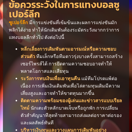
ข้อควรระวังในการแทงบอลซู
เปอร์ลีก
ซูเปอร์ลีก
มีการแข่งขันที่เข้มข้นและผลการแข่งขันมัก
พลิกได้ง่าย ทำให้นักเดิมพันต้องระมัดระวังมากกว่าการ
แทงบอลลีกทั่วไป ดังต่อไปนี้
หลีกเลี่ยงการเดิมพันตามอารมณ์หรือความชอบ
ส่วนตัว
ทีมเล็กหรือทีมดาวรุ่งบางครั้งสามารถสร้าง
เซอร์ไพรส์ได้ การยึดตามความชอบอาจทำให้
พลาดโอกาสและเสียทุน
ระวังการทบเงินเพื่อเอาทุนคืน
แม้ทีมโปรดแพ้ต่อ
เนื่อง การเพิ่มเงินเดิมพันเพื่อไล่ตามทุนเดิมมีความ
เสี่ยงสูงและอาจทำให้ขาดทุนมากขึ้น
ติดตามความพร้อมของผู้เล่นและข่าวสารแบบเรียล
ไทม์
นักเตะตัวหลักบาดเจ็บหรือถูกพัก การเปลี่ยน
ตัวสำคัญนาทีสุดท้ายสามารถส่งผลต่อราคาต่อรอง
และผลลัพธ์ทันที
บริหารเงินทุนและวางแผนการเดิมพันอย่าง